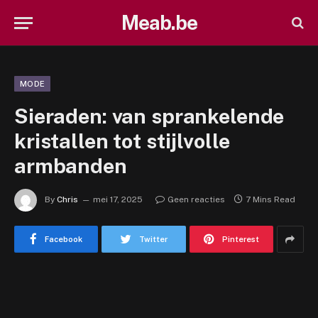
Meab.be
MODE
Sieraden: van sprankelende
kristallen tot stijlvolle
armbanden
By
Chris
mei 17, 2025
Geen reacties
7 Mins Read
Facebook
Twitter
Pinterest